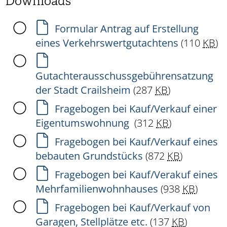
Downloads
Formular Antrag auf Erstellung
eines Verkehrswertgutachtens
(110
KB
)
Gutachterausschussgebührensatzung
der Stadt Crailsheim
(287
KB
)
Fragebogen bei Kauf/Verkauf einer
Eigentumswohnung
(312
KB
)
Fragebogen bei Kauf/Verkauf eines
bebauten Grundstücks
(872
KB
)
Fragebogen bei Kauf/Verakuf eines
Mehrfamilienwohnhauses
(938
KB
)
Fragebogen bei Kauf/Verkauf von
Garagen, Stellplätze etc.
(137
KB
)