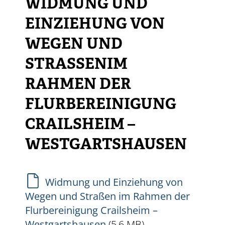
WIDMUNG UND
EINZIEHUNG VON
WEGEN UND
STRASSENIM R
AHMEN DER F
LURBEREINIGUNG C
RAILSHEIM – W
ESTGARTSHAUSEN
Widmung und Einziehung von
Wegen und Straßen im Rahmen der
Flurbereinigung Crailsheim –
Westgartshausen
(5,6
MB
)