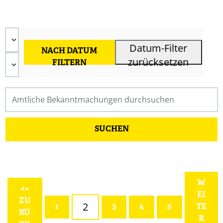
Datum-Filter
NACH DATUM
zurücksetzen
FILTERN
W
<<
EI
ZU
2
1
3
4
5
TE
RÜ
R