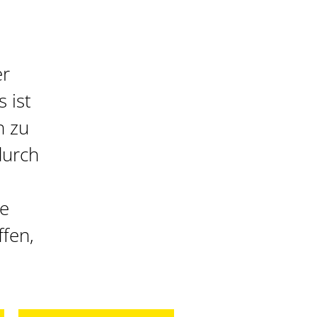
er
 ist
h zu
durch
ie
fen,