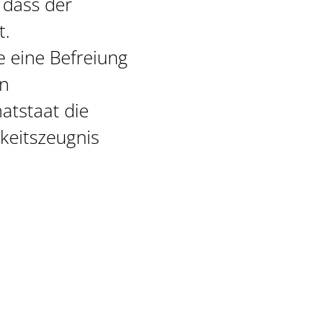
 dass der
t.
e eine Befreiung
nn
atstaat die
gkeitszeugnis