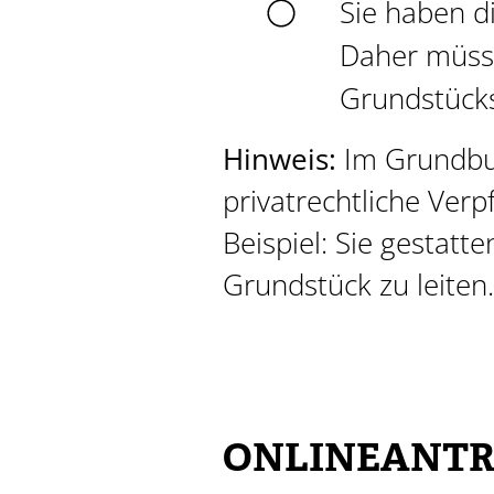
Sie haben 
Daher müsse
Grundstücks
Hinweis:
Im Grundbuc
pr
i
vatrechtliche Verp
Beispiel: Sie gestatt
Grundstück zu leiten.
ONLINEANTR