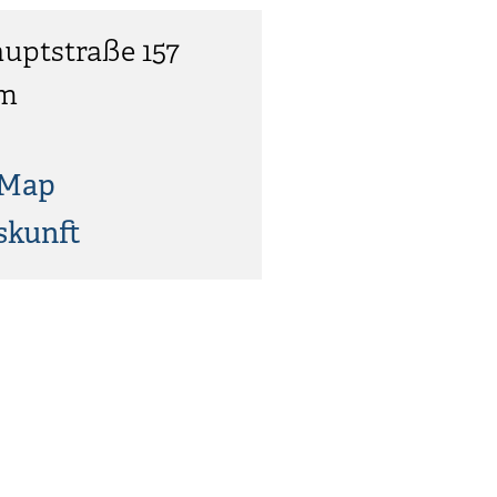
uptstraße 157
im
tMap
skunft