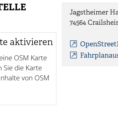
TELLE
Jagstheimer Ha
74564
Crailshe
te aktivieren
OpenStree
Fahrplanau
t eine OSM Karte
Sie die Karte
 Inhalte von OSM