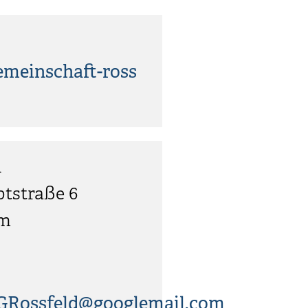
meinschaft-ross
n
tstraße 6
im
GRossfeld@googlemail.com