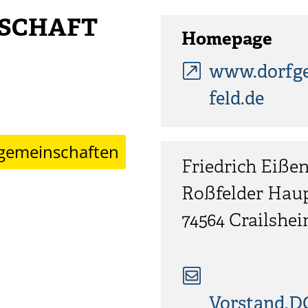
SCHAFT
Homepage
www.dorfge
feld.de
fgemeinschaften
Friedrich
Eiße
Roßfelder Haup
74564
Crailshe
Vorstand.D