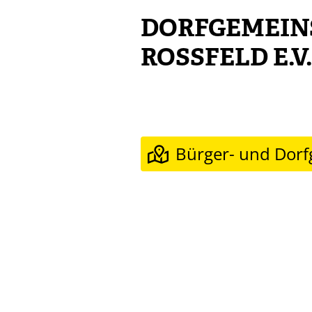
DORFGEMEIN
ROSSFELD E.V.
Bürger- und Dor