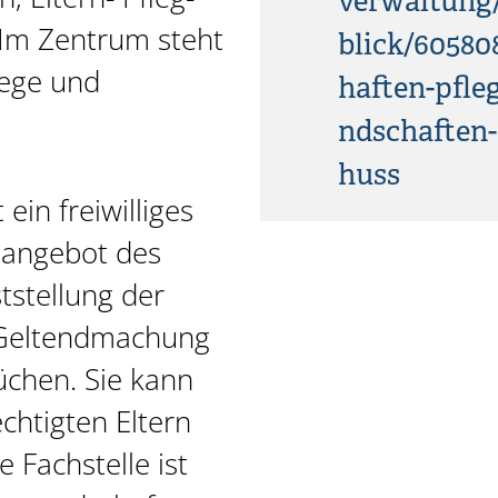
verwaltung
Im Zentrum steht
blick/60580
lege und
haften-pfle
ndschaften-
huss
 ein freiwilliges
sangebot des
tstellung der
 Geltendmachung
üchen. Sie kann
chtigten Eltern
 Fachstelle ist