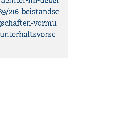
/aemter-im-ueber
89/216-beistandsc
gschaften-vormu
unterhaltsvorsc