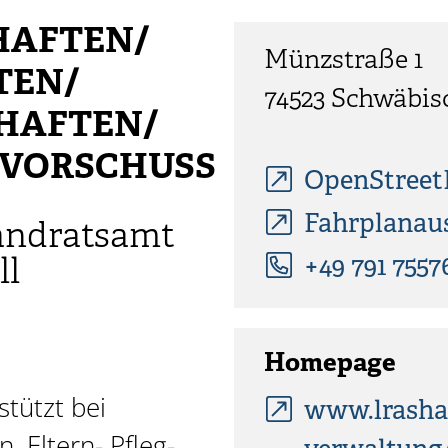
HAFTEN/
Münzstraße 1
TEN/
74523
Schwäbis
HAFTEN/
VORSCHUSS
OpenStree
Fahrplanau
andratsamt
ll
+49 791 7557
Homepage
stützt bei
www.lrasha
 Eltern- Pfleg-