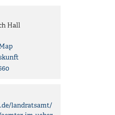
ch Hall
tMap
skunft
660
.de/landratsamt/