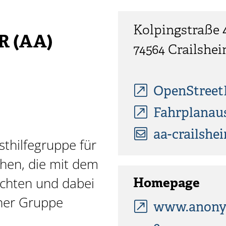
Kolpingstraße 
 (AA)
74564
Crailshe
OpenStree
Fahrplanau
aa-crailsh
sthilfegruppe für
hen, die mit dem
chten und dabei
Homepage
iner Gruppe
www.anonym