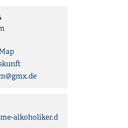
4
im
tMap
skunft
eim@gmx.de
e-alkoholiker.d