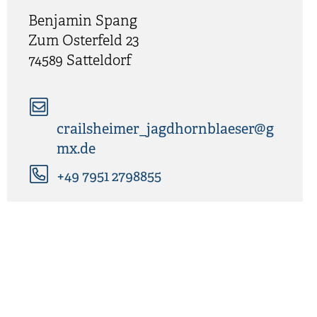
Benjamin
Spang
Zum Osterfeld 23
74589
Satteldorf
crailsheimer_jagdhornblaeser@g
mx.de
+49 7951 2798855