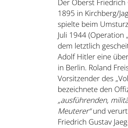
Der Oberst Friedrich 
1895 in Kirchberg/Ja
spielte beim Umstur
Juli 1944 (Operation 
dem letztlich geschei
Adolf Hitler eine übe
in Berlin. Roland Frei
Vorsitzender des „Vol
bezeichnete den Offiz
„ausführenden, milit
Meuterer“
und verurt
Friedrich Gustav Jae