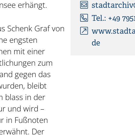
ensee erhängt.
stadtarchiv
Tel.: +49 795
s Schenk Graf von
www.stadtar
ine engsten
de
hen mit einer
ntlichungen zum
tand gegen das
urden, bleibt
 blass in der
ur und wird –
r in Fußnoten
erwähnt. Der