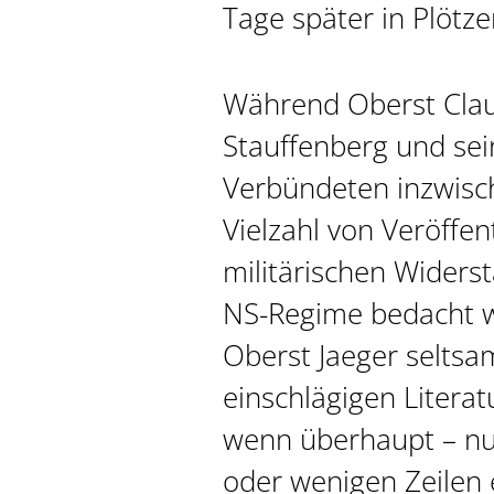
Tage später in Plötz
Während Oberst Clau
Stauffenberg und se
Verbündeten inzwisc
Vielzahl von Veröffe
militärischen Widers
NS-Regime bedacht w
Oberst Jaeger seltsam
einschlägigen Literat
wenn überhaupt – nu
oder wenigen Zeilen 