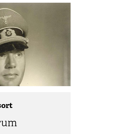
sort
rum