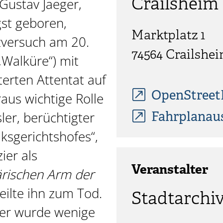
Crailsheim
Gustav Jaeger,
gst geboren,
Marktplatz 1
zversuch am 20.
74564
Crailshe
„Walküre“) mit
terten Attentat auf
OpenStree
raus wichtige Rolle
sler, berüchtigter
Fahrplanau
ksgerichtshofes“,
ier als
Veranstalter
ärischen Arm der
eilte ihn zum Tod.
Stadtarchi
ger wurde wenige