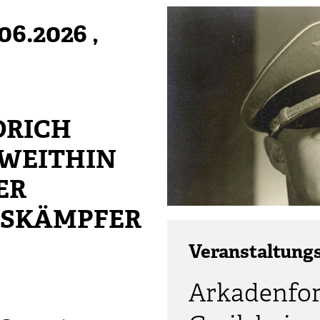
06.2026
,
DRICH
 WEITHIN
ER
DSKÄMPFER
Veranstaltung
Arkadenfo