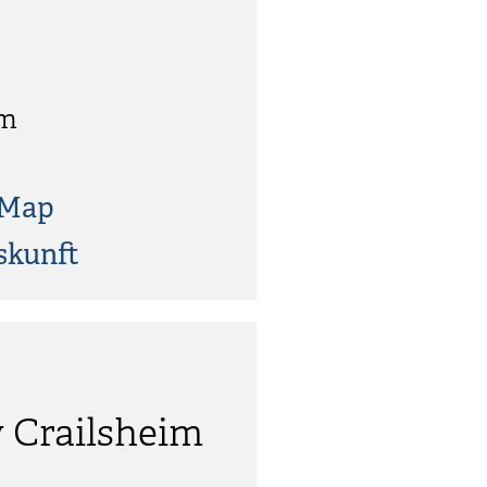
im
tMap
skunft
v Crailsheim