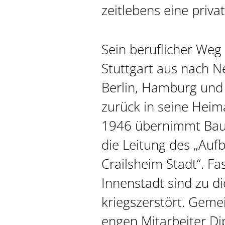
zeitlebens eine priva
Sein beruflicher Weg 
Stuttgart aus nach N
Berlin, Hamburg und
zurück in seine Heima
1946 übernimmt Baur
die Leitung des „Au
Crailsheim Stadt“. Fa
Innenstadt sind zu d
kriegszerstört. Gem
engen Mitarbeiter Dip