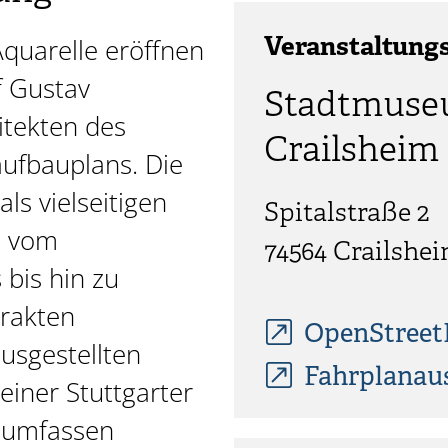
quarelle eröffnen
Veranstaltung
f Gustav
Stadtmus
itekten des
Crailsheim
ufbauplans. Die
als vielseitigen
Spitalstraße 2
n vom
74564
Crailshe
bis hin zu
trakten
OpenStree
usgestellten
Fahrplanau
iner Stuttgarter
 umfassen