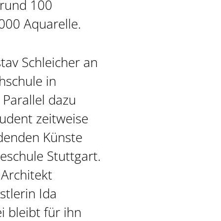
 rund 100
00 Aquarelle.
tav Schleicher an
hschule in
 Parallel dazu
tudent zeitweise
ldenden Künste
schule Stuttgart.
Architekt
tlerin Ida
 bleibt für ihn