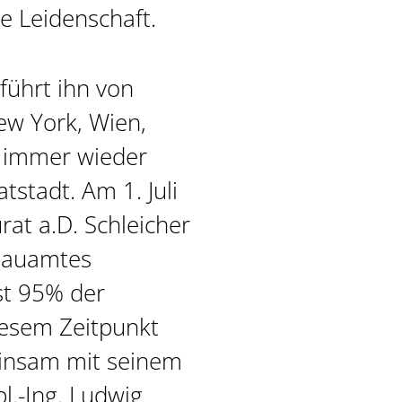
te Leidenschaft.
führt ihn von
ew York, Wien,
 immer wieder
tstadt. Am 1. Juli
at a.D. Schleicher
fbauamtes
st 95% der
iesem Zeitpunkt
einsam mit seinem
l.-Ing. Ludwig