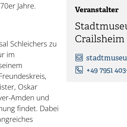
970er Jahre.
Veranstalter
Stadtmus
Crailsheim
sal Schleichers zu
ur im
stadtmuseu
seinem
+49 7951 403
Freundeskreis,
ister, Oskar
yer-Amden und
nung findet. Dabei
angreiches