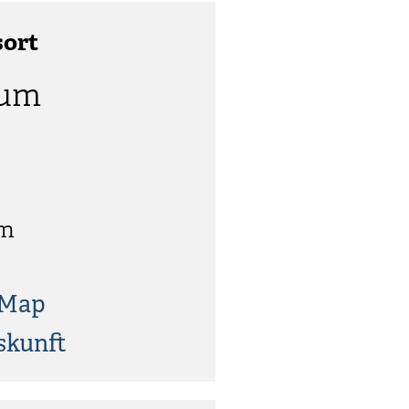
sort
eum
im
tMap
skunft