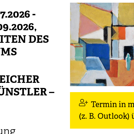
7.2026
-
09.2026
,
ITEN DES
UMS
EICHER
 KÜNSTLER –
Termin in 
(z. B. Outlook
ung