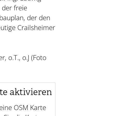
 der freie
tbauplan, der den
eutige Crailsheimer
, o.T., o.J (Foto
te aktivieren
t eine OSM Karte