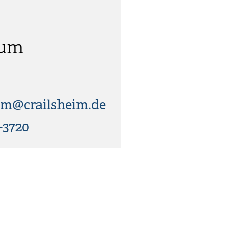
eum
m@crailsheim.de
-3720