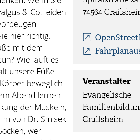
henken. Wenn Sie
Spitalstraße 2a
valgus & Co. leiden
74564
Crailshe
vorbeugen
e hier richtig.
OpenStree
üße mit dem
Fahrplanau
un? Wie läuft es
ält unsere Füße
Veranstalter
Körper beweglich
em Abend lernen
Evangelische
rkung der Muskeln,
Familienbildun
mm von Dr. Smisek
Crailsheim
Socken, wer