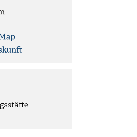
im
tMap
skunft
gsstätte