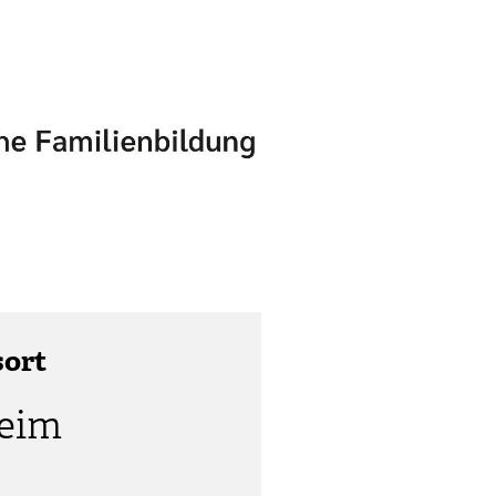
sort
heim