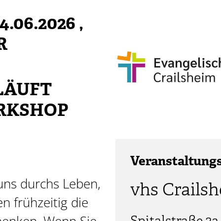
.06.2026
,
R
ÄUFT N
RKSHOP
Veranstaltung
uns durchs Leben,
vhs Crails
en frühzeitig die