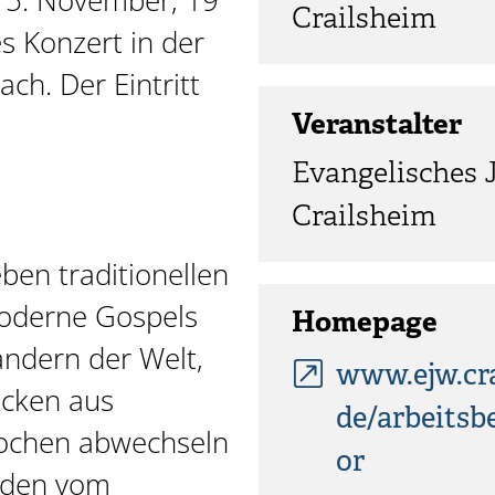
15. November, 19
Crailsheim
s Konzert in der
ach. Der Eintritt
Veranstalter
Evangelisches
Crailsheim
en traditionellen
oderne Gospels
Homepage
ndern der Welt,
www.ejw.cra
ücken aus
de/arbeitsb
pochen abwechseln
or
rden vom