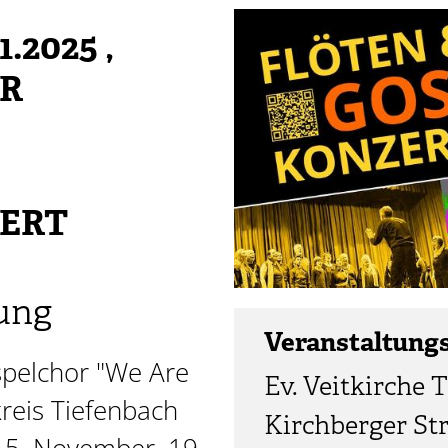
1.2025
,
HR
ERT
ung
Veranstaltung
spelchor "We Are
Ev. Veitkirche 
reis Tiefenbach
Kirchberger Str.