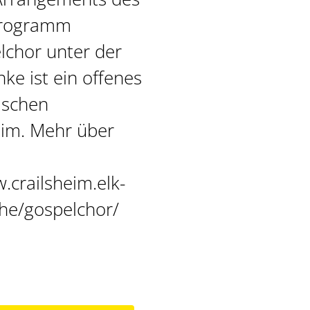
 Programm
lchor unter der
nke ist ein offenes
ischen
eim. Mehr über
.crailsheim.elk-
he/gospelchor/