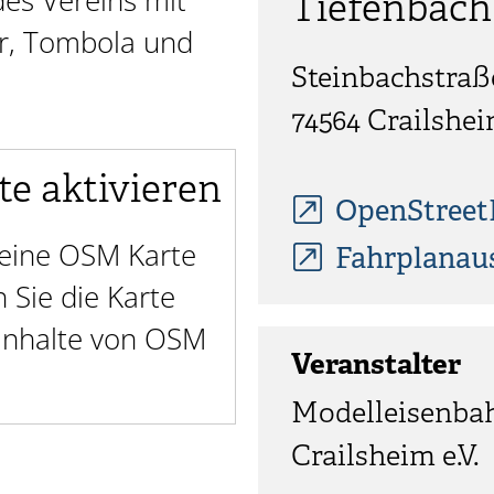
es Vereins mit
Tiefenbach
er, Tombola und
Steinbachstraß
74564
Crailshe
te aktivieren
OpenStree
t eine OSM Karte
Fahrplanau
Sie die Karte
 Inhalte von OSM
Veranstalter
Modelleisenba
Crailsheim e.V.