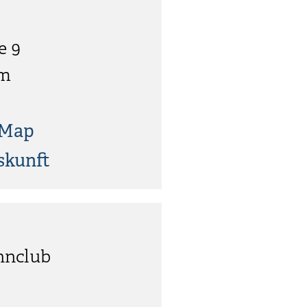
e 9
im
tMap
skunft
hnclub