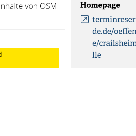
 Inhalte von OSM
Homepage
terminreser
de.de/oeffe
e/crailshei
d
lle
t