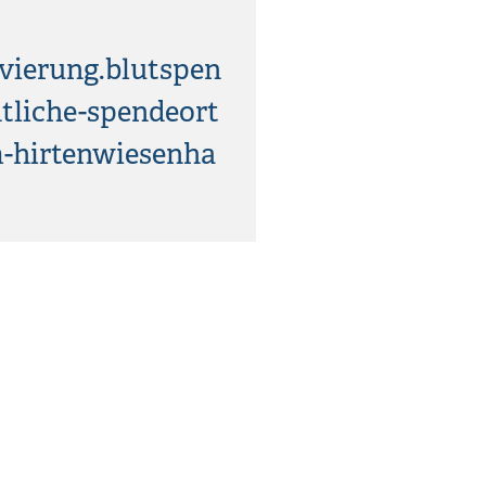
vierung.blutspen
ntliche-spendeort
m-hirtenwiesenha