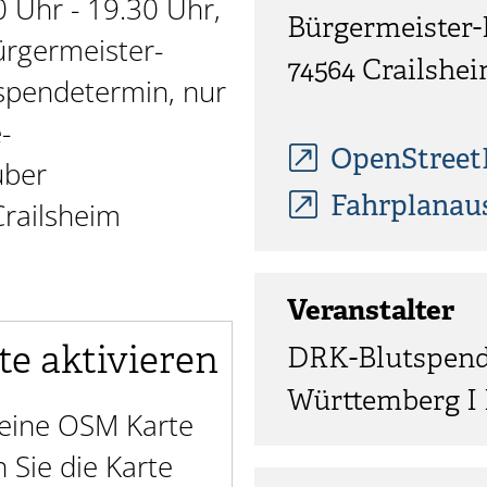
0 Uhr - 19.30 Uhr,
Bürgermeister-
ürgermeister-
74564
Crailshe
spendetermin, nur
-
OpenStree
über
Fahrplanau
Crailsheim
Veranstalter
te aktivieren
DRK-Blutspend
Württemberg I
t eine OSM Karte
Sie die Karte