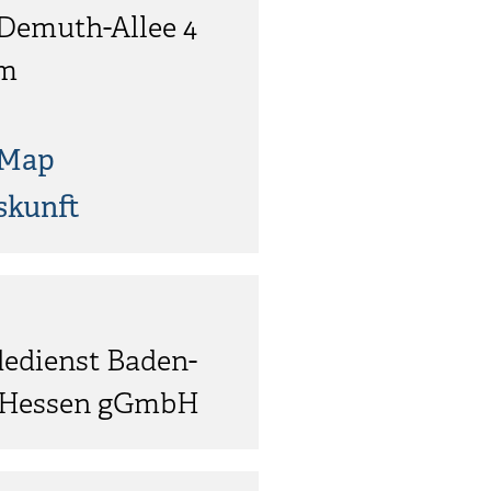
Demuth-Allee 4
im
tMap
skunft
edienst Baden-
 Hessen gGmbH