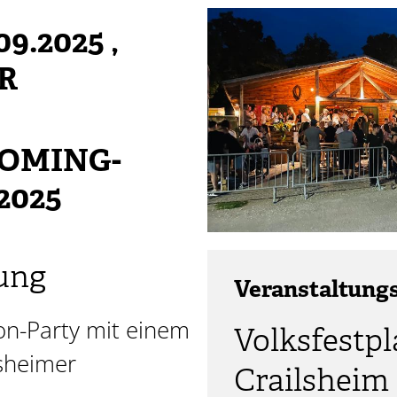
09.2025
,
HR
COMING-
2025
ung
Veranstaltung
on-Party mit einem
Volksfestpl
lsheimer
Crailsheim