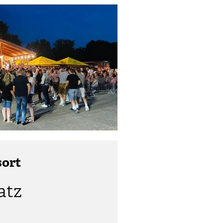
sort
atz