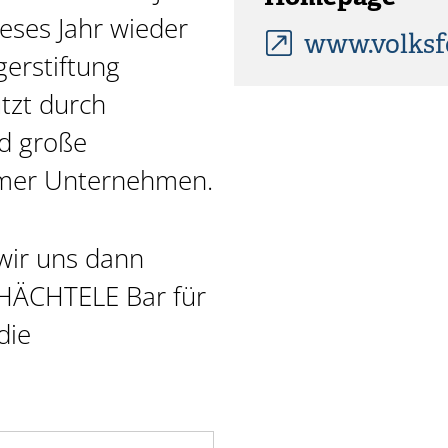
ieses Jahr wieder
www.volksfe
gerstiftung
tzt durch
d große
imer Unternehmen.
wir uns dann
CHÄCHTELE Bar für
die