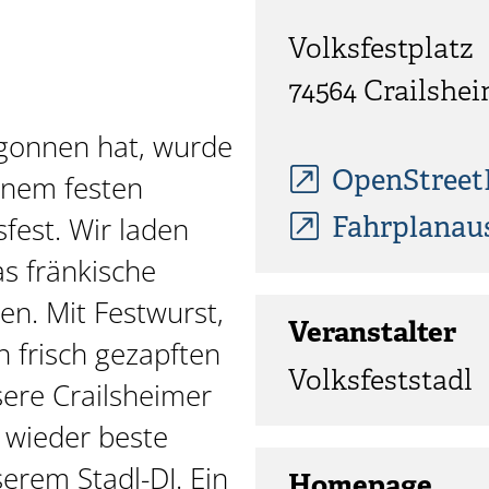
Volksfestplatz
74564
Crailshe
gonnen hat, wurde
OpenStree
einem festen
fest. Wir laden
Fahrplanau
as fränkische
en. Mit Festwurst,
Veranstalter
 frisch gezapften
Volksfeststadl
sere Crailsheimer
 wieder beste
erem Stadl-DJ. Ein
Homepage