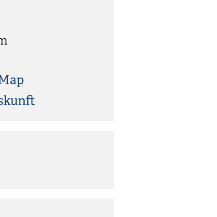
im
tMap
skunft