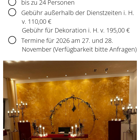
bis zu 24 Personen
Gebühr außerhalb der Dienstzeiten i. H.
v. 110,00 €
Gebühr für Dekoration i. H. v. 195,00 €
Termine für 2026 am 27. und 28.
November (Verfügbarkeit bitte Anfragen)