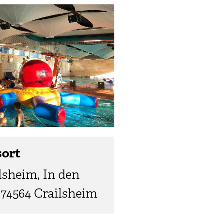
sort
lsheim, In den
 74564 Crailsheim