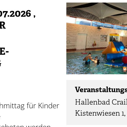
7.2026
,
HR
E-
G
Veranstaltung
Hallenbad Crai
mittag für Kinder
Kistenwiesen 1,
e