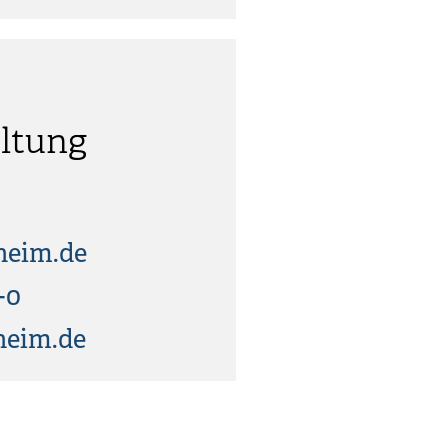
ltung
heim.de
-0
heim.de