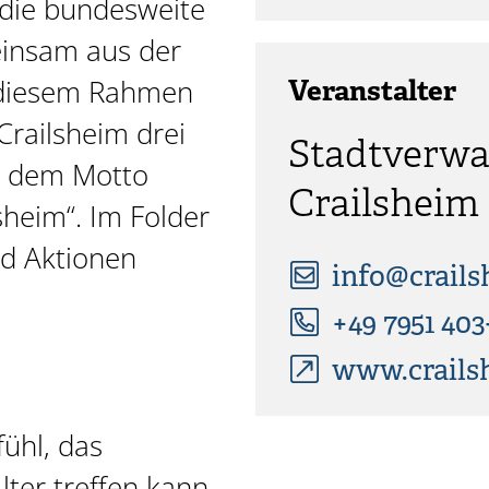
t die bundesweite
insam aus der
n diesem Rahmen
Veranstalter
 Crailsheim drei
Stadtverwa
r dem Motto
Crailsheim
heim“. Im Folder
nd Aktionen
info@crails
+49 7951 403
www.crails
fühl, das
ter treffen kann –