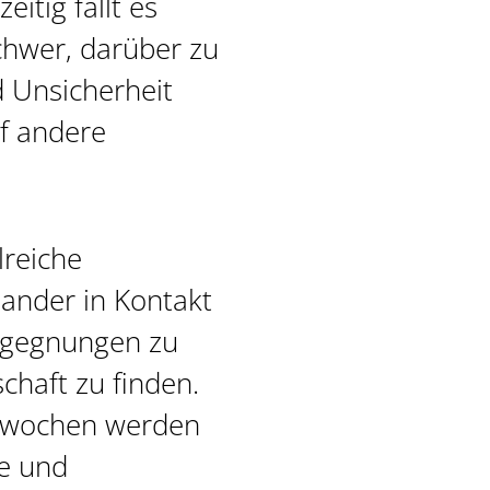
itig fällt es
chwer, darüber zu
 Unsicherheit
uf andere
lreiche
nander in Kontakt
gegnungen zu
haft zu finden.
swochen werden
e und