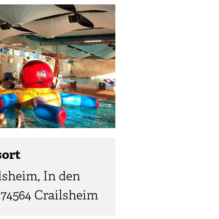
sort
lsheim, In den
 74564 Crailsheim