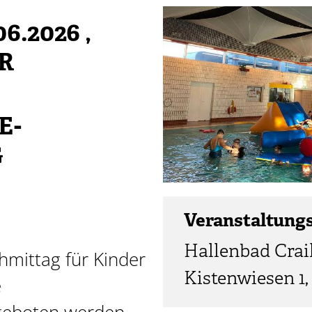
06.2026
,
HR
E-
G
Veranstaltung
Hallenbad Crai
mittag für Kinder
Kistenwiesen 1,
e