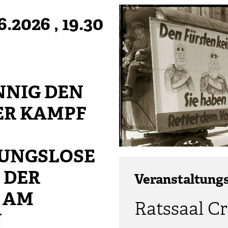
6.2026
, 19.30
NNIG DEN
DER KAMPF
UNGSLOSE
 DER
Veranstaltung
6 AM
Ratssaal C
N