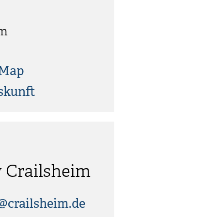
im
tMap
skunft
v Crailsheim
@crailsheim.de