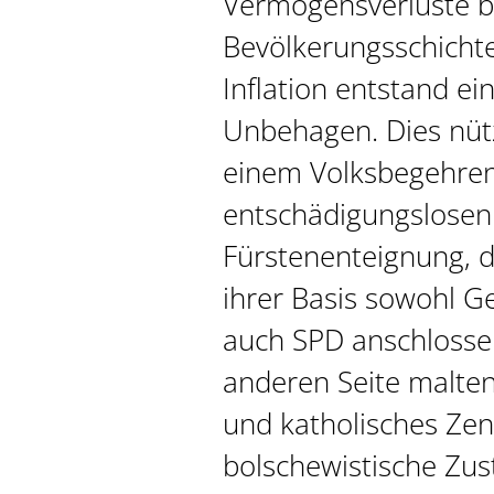
Vermögensverluste b
Bevölkerungsschicht
Inflation entstand e
Unbehagen. Dies nüt
einem Volksbegehren
entschädigungslosen
Fürstenenteignung, d
ihrer Basis sowohl G
auch SPD anschlosse
anderen Seite malte
und katholisches Ze
bolschewistische Zus