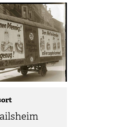
sort
railsheim