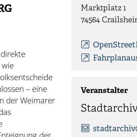
RG
Marktplatz 1
74564
Crailshe
OpenStree
direkte
Fahrplanau
 wie
olksentscheide
lossen – eine
Veranstalter
en der Weimarer
Stadtarchi
 das
e
stadtarchiv
Enteignung der