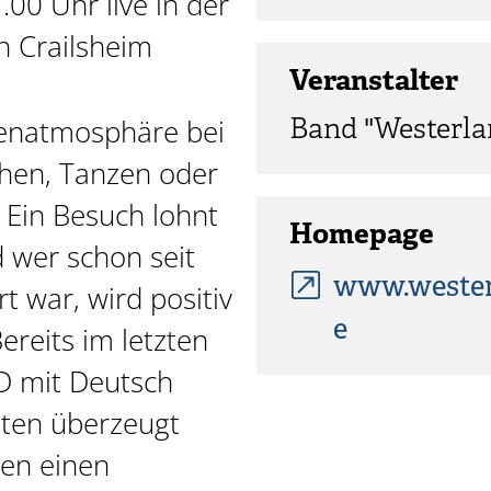
00 Uhr live in der
n Crailsheim
Veranstalter
penatmosphäre bei
Band "Westerla
chen, Tanzen oder
 Ein Besuch lohnt
Homepage
d wer schon seit
www.wester
t war, wird positiv
e
ereits im letzten
D mit Deutsch
sten überzeugt
ten einen