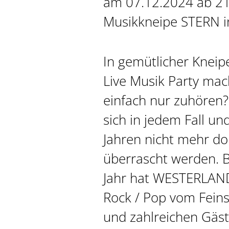
am 07.12.2024 ab 21.
Musikkneipe STERN i
In gemütlicher Knei
Live Musik Party ma
einfach nur zuhören?
sich in jedem Fall un
Jahren nicht mehr dor
überrascht werden. B
Jahr hat WESTERLAN
Rock / Pop vom Fein
und zahlreichen Gäs