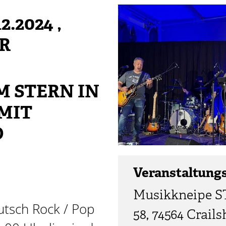
2.2024
,
HR
M STERN IN
MIT
D
Veranstaltung
Musikkneipe ST
utsch Rock / Pop
58, 74564 Crail