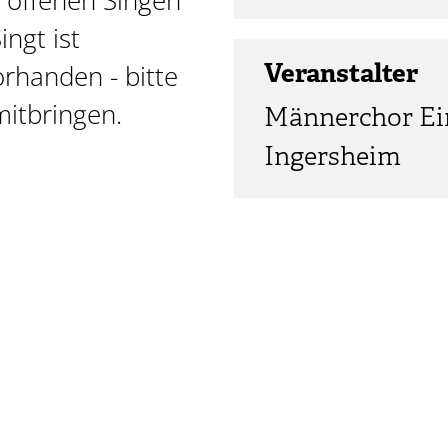
 offenen Singen
ingt ist
orhanden - bitte
Veranstalter
mitbringen.
Männerchor Ei
Ingersheim