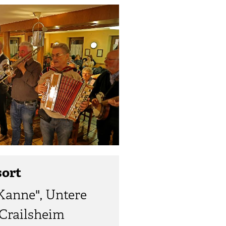
sort
Kanne", Untere
 Crailsheim